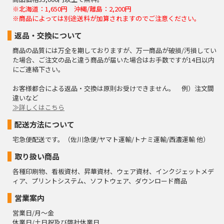
※北海道：1,650円 沖縄/離島：2,200円
※商品によっては別途送料が加算されますのでご注意ください。
返品・交換について
商品の品質には万全を期しておりますが、万一商品が破損/汚損してい
た場合、ご注文の品と違う商品が届いた場合はお手数ですが14日以内
にご連絡下さい。
お客様都合による返品・交換は原則お受けできません。 例）注文間
違いなど
≫詳しくはこちら
配送方法について
宅急便配送です。（佐川急便/ヤマト運輸/トナミ運輸/西濃運輸 他）
取り扱い商品
各種印刷物、看板資材、昇華資材、ウェア資材、インクジェットメデ
ィア、プリントシステム、ソフトウェア、ダウンロード商品
営業案内
営業日/月～金
休業日/土日祝及び弊社休業日