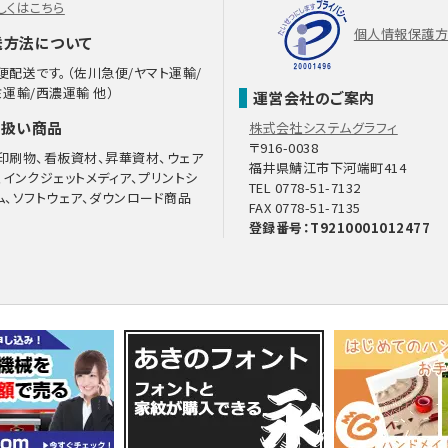
しくはこちら
るにあたっての注意事項
個人情報保護
送方法について
道府県以外の入力は任意となっております。電話番号をご入力いただいた
し上げる事があります。 ご入力がない場合はご連絡出来ないことがありま
便配送です。（佐川急便/ヤマト運輸/
ミ運輸/西濃運輸 他）
メールアドレスや電話番号に問い合わせいただきました商品、または弊社
運営会社のご案内
り扱い商品
株式会社システムグラフィ
〒916-0038
印刷物、看板資材、昇華資材、ウェア
識できない方法による個人情報の取得
福井県鯖江市下河端町414
、インクジェットメディア、プリントシ
用いるなどして、本人が容易に認識できない方法による個人情報の取得は
TEL 0778-51-7132
ム、ソフトウェア、ダウンロード商品
FAX 0778-51-7135
理措置について
登録番号：T9210001012477
、漏洩、減失またはき損の防止と是正、その他個人情報の安全管理のため
個人情報は当社において削除致します。
Socket Layer）による暗号化措置を講じています。
性について
情報は、基本的に任意の提供と致しますが、お願いした個人情報を提供し
絡等の対応が出来ず、皆様方に不利益を生じる場合があります。