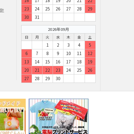
16
17
18
19
20
21
22
23
24
25
26
27
28
29
方針
場合は、電子メールでのご連絡
30
31
すので、予めご了承下さい。 ま
サービスのご案内をさせていた
2026年09月
日
月
火
水
木
金
土
1
2
3
4
5
6
7
8
9
10
11
12
行っておりません。
13
14
15
16
17
18
19
20
21
22
23
24
25
26
に必要かつ適切な措置を講じま
27
28
29
30
て頂けない場合、本来の適正な