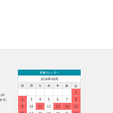
営業カレンダー
2026年08月
日
月
火
水
木
金
土
1
:30
または削除・利用の停止・消去
2
3
4
5
6
7
8
すが、
9
10
11
12
13
14
15