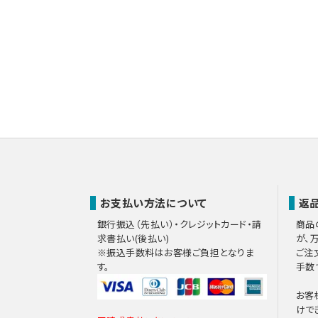
（４）個人情報の第三者
ご入力いただいた個人情報を
（a）第三者に提供する目的
決済代行のため
（b）提供する個人情報の項目
お客様名、住所、電話番号
（c）提供の手段又は方法
Webより、決済時登録情
（d）当該情報の提供を受ける
決済会社
（e）個人情報の取扱いに関す
決済会社との機密保持
お支払い方法について
返
（５）個人情報の取扱い
銀行振込（先払い）・クレジットカード・請
取得した個人情報の取扱いの全
商品
求書払い(後払い)
が、
※振込手数料はお客様ご負担となりま
ご注
（６）開示対象個人情
す。
手数
ご本人からの求めにより、当社
および第三者への提供の 停止（
お客
開示等に応ずる窓口は、「
開示
けで