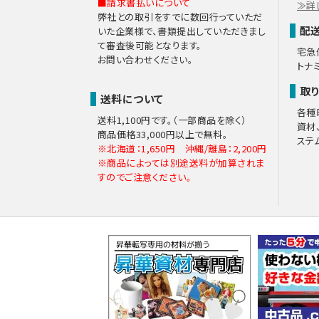
■請求書払いについて
≫詳
弊社との取引をすでに数回行っていただ
（７）個人情報を入力す
配
いた企業様で、書類提出していただきまし
氏名、電子メールアドレス、都
て審査後可能となります。
が取れないときに、お電話を差
宅急
お問い合わせください。
トナ
た入力していただきました電子
だくことがあります。
取
送料について
各種
（８）本人が容易に認
送料1,100円です。（一部商品を除く）
資材
クッキーやウェブビーコン等を
商品価格33,000円以上で無料。
ステ
※北海道：1,650円 沖縄/離島：2,200円
（９）個人情報の安全管
※商品によっては別途送料が加算されま
すのでご注意ください。
取得した個人情報については
す。
お問合せへの回答後、取得した
このサイトは、SSL（Secure 
（１０）個人情報の任意
皆様方が弊社に提供する個人
手続き等の処理又は迅速な連