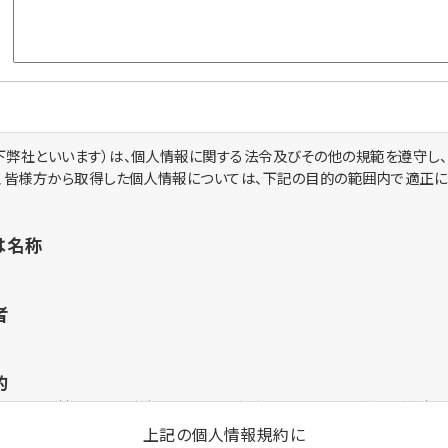
下弊社といいます）は、個人情報に関する法令及びその他の規範を遵守し
は、皆様方から取得した個人情報については、下記の目的の範囲内で適正
は名称
者
的
お問合せ対応および、弊社のサービス、新商品、キャンペーン等のご案内の
上記の個人情報規約に