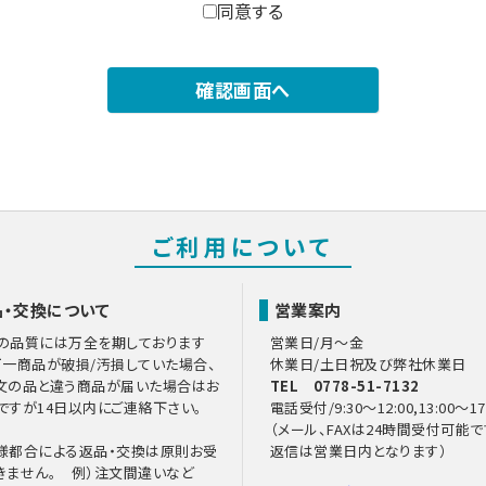
提供について
同意する
第三者提供を行う場合は以下の通りになります。
、メールアドレス
報を暗号化して取得
者又は提供を受ける者の当社の種類、及び属性
ご利用について
る契約
契約
品・交換について
営業案内
の委託について
部又は、一部を委託することはありません。
の品質には万全を期しております
営業日/月～金
万一商品が破損/汚損していた場合、
休業日/土日祝及び弊社休業日
文の品と違う商品が届いた場合はお
TEL 0778-51-7132
報の開示等および問い合わせ窓口について
ですが14日以内にご連絡下さい。
電話受付/9:30～12:00,13:00～17
が保有する開示対象個人情報の利用目的の通知・開示・内容の訂正・追加
（メール、FAXは24時間受付可能で
「開示等」といいます。）に応じます。
様都合による返品・交換は原則お受
返信は営業日内となります）
の手続き
」をご覧下さい。
きません。 例）注文間違いなど