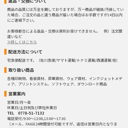
返品・交換について
商品の品質には万全を期しておりますが、万一商品が破損/汚損してい
た場合、ご注文の品と違う商品が届いた場合はお手数ですが14日以内
にご連絡下さい。
お客様都合による返品・交換は原則お受けできません。 例）注文間
違いなど
≫詳しくはこちら
配送方法について
宅急便配送です。（佐川急便/ヤマト運輸/トナミ運輸/西濃運輸 他）
取り扱い商品
各種印刷物、看板資材、昇華資材、ウェア資材、インクジェットメデ
ィア、プリントシステム、ソフトウェア、ダウンロード商品
営業案内
営業日/月～金
休業日/土日祝及び弊社休業日
TEL 0778-51-7132
電話受付/9:30～12:00,13:00～17:30
（メール、FAXは24時間受付可能ですが、返信は営業日内となりま