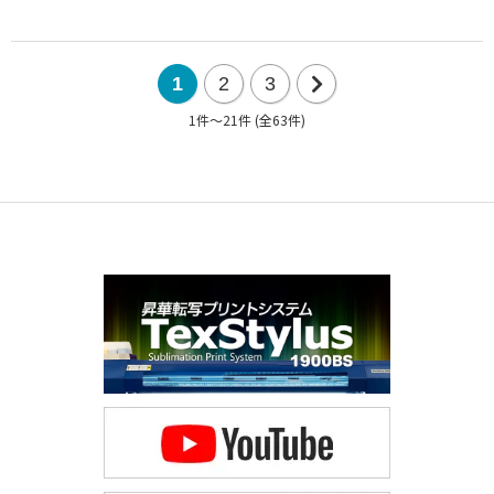
1
2
3
1件～21件 (全63件)
次
の
21
件