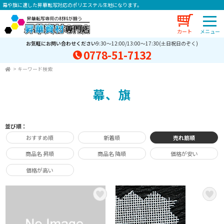
幕や旗に適した昇華転写対応のポリエステル生地になります。
カート
お気軽にお問い合わせください
9:30～12:00/13:00～17:30(土日祝日のぞく)
0778-51-7132
>
キーワード検索
幕、旗
並び順：
おすすめ順
新着順
売れ筋順
商品名 昇順
商品名 降順
価格が安い
価格が高い