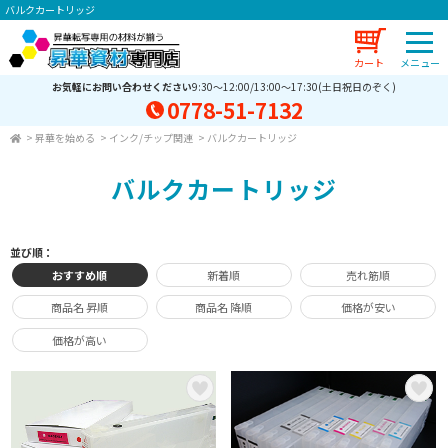
バルクカートリッジ
カート
お気軽にお問い合わせください
9:30～12:00/13:00～17:30(土日祝日のぞく)
0778-51-7132
>
昇華を始める
>
インク/チップ関連
>
バルクカートリッジ
バルクカートリッジ
並び順：
おすすめ順
新着順
売れ筋順
商品名 昇順
商品名 降順
価格が安い
価格が高い