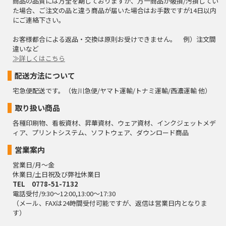
商品の品質には万全を期しておりますが、万一商品が破損/汚損してい
た場合、ご注文の品と違う商品が届いた場合はお手数ですが14日以内
にご連絡下さい。
お客様都合による返品・交換は原則お受けできません。 例）注文間
違いなど
≫詳しくはこちら
配送方法について
宅急便配送です。（佐川急便/ヤマト運輸/トナミ運輸/西濃運輸 他）
取り扱い商品
各種印刷物、看板資材、昇華資材、ウェア資材、インクジェットメデ
ィア、プリントシステム、ソフトウェア、ダウンロード商品
営業案内
営業日/月～金
休業日/土日祝及び弊社休業日
TEL 0778-51-7132
電話受付/9:30～12:00,13:00～17:30
（メール、FAXは24時間受付可能ですが、返信は営業日内となりま
す）