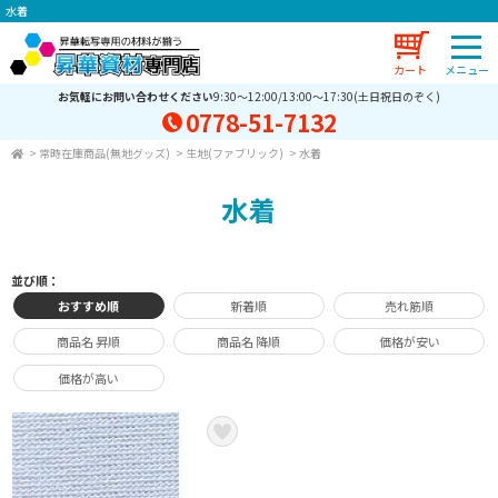
水着
カート
お気軽にお問い合わせください
9:30～12:00/13:00～17:30(土日祝日のぞく)
0778-51-7132
>
常時在庫商品(無地グッズ)
>
生地(ファブリック)
>
水着
水着
並び順：
おすすめ順
新着順
売れ筋順
商品名 昇順
商品名 降順
価格が安い
価格が高い