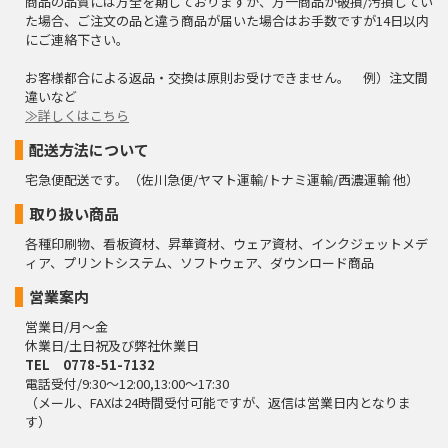
商品の品質には万全を期しておりますが、万一商品が破損/汚損してい
た場合、ご注文の品と違う商品が届いた場合はお手数ですが14日以内
にご連絡下さい。
お客様都合による返品・交換は原則お受けできません。 例）注文間
違いなど
≫詳しくはこちら
配送方法について
宅急便配送です。（佐川急便/ヤマト運輸/トナミ運輸/西濃運輸 他）
取り扱い商品
各種印刷物、看板資材、昇華資材、ウェア資材、インクジェットメデ
ィア、プリントシステム、ソフトウェア、ダウンロード商品
営業案内
営業日/月～金
休業日/土日祝及び弊社休業日
TEL 0778-51-7132
電話受付/9:30～12:00,13:00～17:30
（メール、FAXは24時間受付可能ですが、返信は営業日内となりま
す）