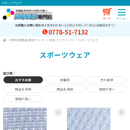
スポーツウェア
カート
お気軽にお問い合わせください
9:30～12:00/13:00～17:30(土日祝日のぞく)
0778-51-7132
>
常時在庫商品(無地グッズ)
>
生地(ファブリック)
>
スポーツウェア
スポーツウェア
並び順：
おすすめ順
新着順
売れ筋順
商品名 昇順
商品名 降順
価格が安い
価格が高い