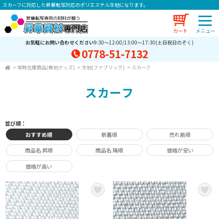
スカーフに対応した昇華転写対応のポリエステル生地になります。
カート
お気軽にお問い合わせください
9:30～12:00/13:00～17:30(土日祝日のぞく)
0778-51-7132
>
常時在庫商品(無地グッズ)
>
生地(ファブリック)
>
スカーフ
スカーフ
並び順：
おすすめ順
新着順
売れ筋順
商品名 昇順
商品名 降順
価格が安い
価格が高い