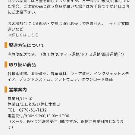
商品の品質には万全を期しておりますが、万一商品が破損/汚損してい
た場合、ご注文の品と違う商品が届いた場合はお手数ですが14日以内
にご連絡下さい。
お客様都合による返品・交換は原則お受けできません。 例）注文間
違いなど
≫詳しくはこちら
配送方法について
宅急便配送です。（佐川急便/ヤマト運輸/トナミ運輸/西濃運輸 他）
取り扱い商品
各種印刷物、看板資材、昇華資材、ウェア資材、インクジェットメデ
ィア、プリントシステム、ソフトウェア、ダウンロード商品
営業案内
営業日/月～金
休業日/土日祝及び弊社休業日
TEL 0778-51-7132
電話受付/9:30～12:00,13:00～17:30
（メール、FAXは24時間受付可能ですが、返信は営業日内となりま
す）