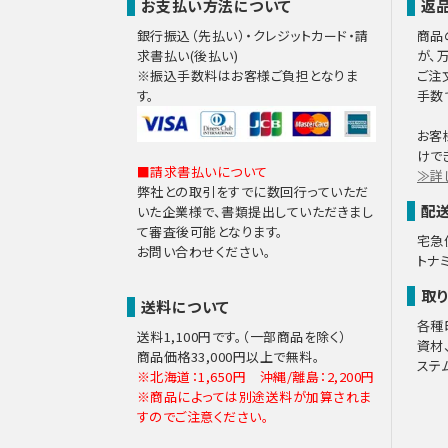
お支払い方法について
返
銀行振込（先払い）・クレジットカード・請
商品
求書払い(後払い)
が、
※振込手数料はお客様ご負担となりま
ご注
す。
手数
お客
けで
■請求書払いについて
≫詳
弊社との取引をすでに数回行っていただ
配
いた企業様で、書類提出していただきまし
て審査後可能となります。
宅急
お問い合わせください。
トナ
取
送料について
各種
送料1,100円です。（一部商品を除く）
資材
商品価格33,000円以上で無料。
ステ
※北海道：1,650円 沖縄/離島：2,200円
※商品によっては別途送料が加算されま
すのでご注意ください。