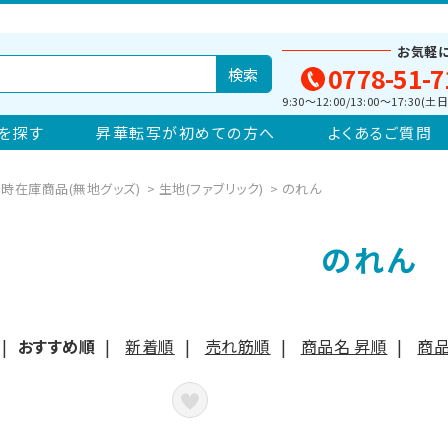
お気軽
0778-51-7
9:30～12:00/13:00～17:30
を探す
昇華転写が初めての方へ
よくあるご質問
時在庫商品(無地グッズ)
>
生地(ファブリック)
>
のれん
のれん
|
おすすめ順
|
新着順
|
売れ筋順
|
商品名 昇順
|
商品