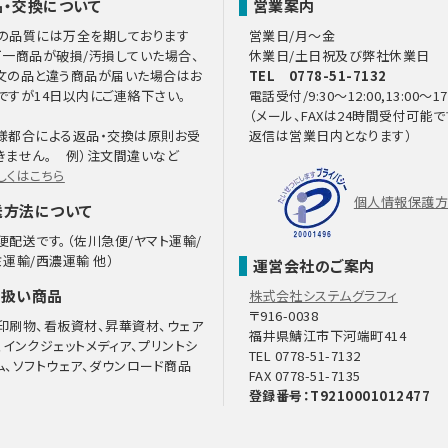
品・交換について
営業案内
の品質には万全を期しております
営業日/月～金
万一商品が破損/汚損していた場合、
休業日/土日祝及び弊社休業日
文の品と違う商品が届いた場合はお
TEL 0778-51-7132
ですが14日以内にご連絡下さい。
電話受付/9:30～12:00,13:00～17
（メール、FAXは24時間受付可能で
様都合による返品・交換は原則お受
返信は営業日内となります）
きません。 例）注文間違いなど
しくはこちら
個人情報保護
送方法について
便配送です。（佐川急便/ヤマト運輸/
ミ運輸/西濃運輸 他）
運営会社のご案内
り扱い商品
株式会社システムグラフィ
〒916-0038
印刷物、看板資材、昇華資材、ウェア
福井県鯖江市下河端町414
、インクジェットメディア、プリントシ
TEL 0778-51-7132
ム、ソフトウェア、ダウンロード商品
FAX 0778-51-7135
登録番号：T9210001012477