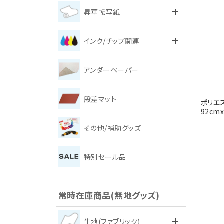
昇華転写紙
インク/チップ関連
アンダーペーパー
段差マット
ポリエ
92cm
その他/補助グッズ
特別セール品
常時在庫商品(無地グッズ)
生地(ファブリック)