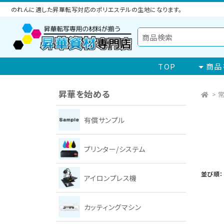
のれんに適した昇華転写対応のポリエステルの生地になります。
TOP
商品
昇華を始める
>
常
有償サンプル
プリンター/システム
並び順：
アイロンプレス機
カッティングマシン