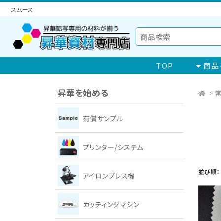
スムース
TOP
商品
昇華を始める
>
常
有償サンプル
プリンター/システム
並び順：
アイロンプレス機
カッティングマシン