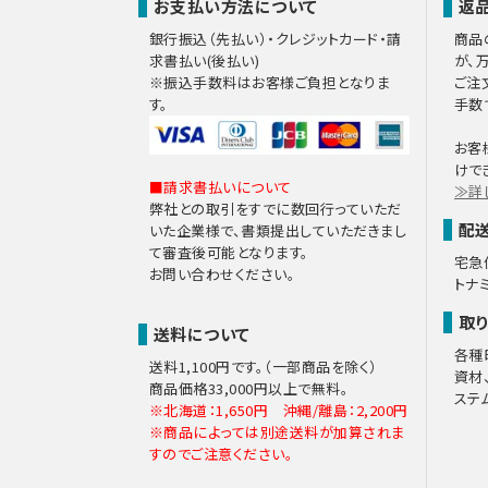
お支払い方法について
返
銀行振込（先払い）・クレジットカード・請
商品
求書払い(後払い)
が、
※振込手数料はお客様ご負担となりま
ご注
す。
手数
お客
けで
■請求書払いについて
≫詳
弊社との取引をすでに数回行っていただ
配
いた企業様で、書類提出していただきまし
て審査後可能となります。
宅急
お問い合わせください。
トナ
取
送料について
各種
送料1,100円です。（一部商品を除く）
資材
商品価格33,000円以上で無料。
ステ
※北海道：1,650円 沖縄/離島：2,200円
※商品によっては別途送料が加算されま
すのでご注意ください。