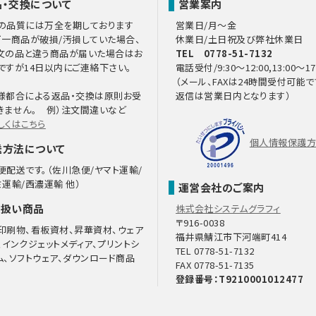
品・交換について
営業案内
の品質には万全を期しております
営業日/月～金
万一商品が破損/汚損していた場合、
休業日/土日祝及び弊社休業日
文の品と違う商品が届いた場合はお
TEL 0778-51-7132
ですが14日以内にご連絡下さい。
電話受付/9:30～12:00,13:00～17
（メール、FAXは24時間受付可能で
様都合による返品・交換は原則お受
返信は営業日内となります）
きません。 例）注文間違いなど
しくはこちら
個人情報保護
送方法について
便配送です。（佐川急便/ヤマト運輸/
ミ運輸/西濃運輸 他）
運営会社のご案内
り扱い商品
株式会社システムグラフィ
〒916-0038
印刷物、看板資材、昇華資材、ウェア
福井県鯖江市下河端町414
、インクジェットメディア、プリントシ
TEL 0778-51-7132
ム、ソフトウェア、ダウンロード商品
FAX 0778-51-7135
登録番号：T9210001012477