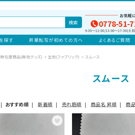
お気軽
0778-51-7
9:30～12:00/13:00～17:30
を探す
昇華転写が初めての方へ
よくあるご質問
時在庫商品(無地グッズ)
>
生地(ファブリック)
>
スムース
スムース
|
おすすめ順
|
新着順
|
売れ筋順
|
商品名 昇順
|
商品