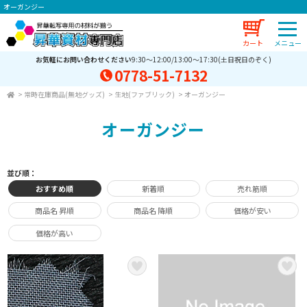
オーガンジー
カート
お気軽にお問い合わせください
9:30～12:00/13:00～17:30(土日祝日のぞく)
0778-51-7132
>
常時在庫商品(無地グッズ)
>
生地(ファブリック)
>
オーガンジー
オーガンジー
並び順：
おすすめ順
新着順
売れ筋順
商品名 昇順
商品名 降順
価格が安い
価格が高い