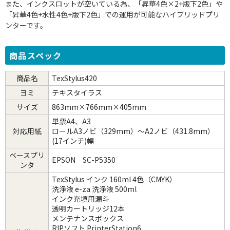
また、インクスロットが空いている為、「昇華4色×2+版下2色」や
「昇華4色+水性4色+版下2色」での運用が可能なハイブリッドプリ
ンターです。
商品スペック
商品名
TexStylus420
ヨミ
テキスタイラス
サイズ
863mm×766mm×405mm
単票A4、A3
対応用紙
ロールA3ノビ（329mm）～A2ノビ（431.8mm）
(17インチ)幅
ベースプリ
EPSON SC-P5350
ンタ
TexStylus インク 160ml 4色（CMYK）
洗浄液 e-za 洗浄液 500ml
インク充填用漏斗
透明カートリッジ12本
メンテナンスボックス
RIPソフト PrinterStation6