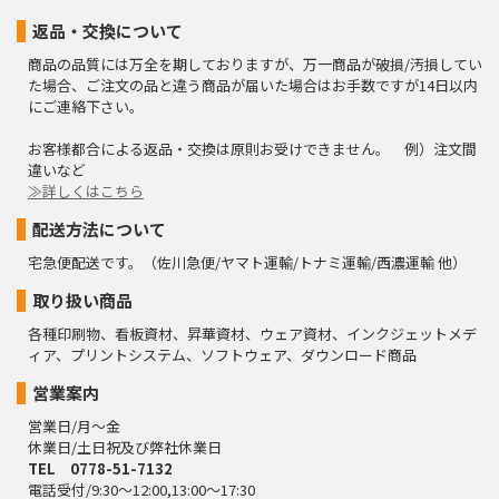
返品・交換について
商品の品質には万全を期しておりますが、万一商品が破損/汚損してい
た場合、ご注文の品と違う商品が届いた場合はお手数ですが14日以内
にご連絡下さい。
お客様都合による返品・交換は原則お受けできません。 例）注文間
違いなど
≫詳しくはこちら
配送方法について
宅急便配送です。（佐川急便/ヤマト運輸/トナミ運輸/西濃運輸 他）
取り扱い商品
各種印刷物、看板資材、昇華資材、ウェア資材、インクジェットメデ
ィア、プリントシステム、ソフトウェア、ダウンロード商品
営業案内
営業日/月～金
休業日/土日祝及び弊社休業日
TEL 0778-51-7132
電話受付/9:30～12:00,13:00～17:30