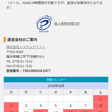
（メール、FAXは24時間受付可能ですが、返信は営業日内となりま
す）
個人情報保護方針
運営会社のご案内
株式会社システムグラフィ
〒916-0038
福井県鯖江市下河端町414
TEL 0778-51-7132
FAX 0778-51-7135
登録番号：T9210001012477
営業カレンダー
2026年08月
日
月
火
水
木
金
土
1
2
3
4
5
6
7
8