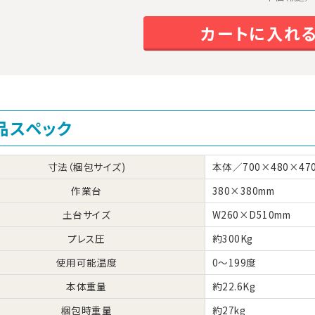
カートに入れ
品スペック
寸法（梱包サイズ)
本体／700×480×47
作業台
380×380mm
土台サイズ
W260×D510mm
プレス圧
約300Kg
使用可能温度
0～199度
本体重量
約22.6Kg
梱包時重量
約27kg