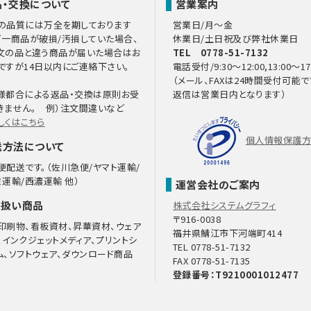
品・交換について
営業案内
の品質には万全を期しております
営業日/月～金
万一商品が破損/汚損していた場合、
休業日/土日祝及び弊社休業日
文の品と違う商品が届いた場合はお
TEL 0778-51-7132
ですが14日以内にご連絡下さい。
電話受付/9:30～12:00,13:00～17
（メール、FAXは24時間受付可能で
様都合による返品・交換は原則お受
返信は営業日内となります）
きません。 例）注文間違いなど
しくはこちら
個人情報保護
送方法について
便配送です。（佐川急便/ヤマト運輸/
ミ運輸/西濃運輸 他）
運営会社のご案内
り扱い商品
株式会社システムグラフィ
〒916-0038
印刷物、看板資材、昇華資材、ウェア
福井県鯖江市下河端町414
、インクジェットメディア、プリントシ
TEL 0778-51-7132
ム、ソフトウェア、ダウンロード商品
FAX 0778-51-7135
登録番号：T9210001012477