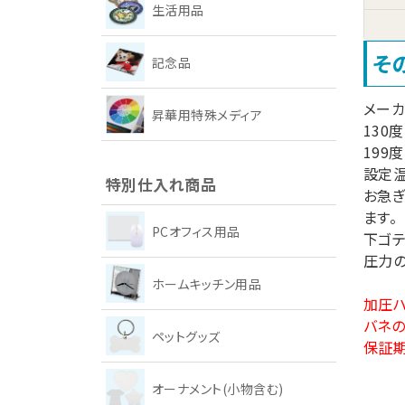
生活用品
そ
記念品
メー
昇華用特殊メディア
130
199
設定温
特別仕入れ商品
お急
ます。
PCオフィス用品
下ゴテ
圧力の
ホームキッチン用品
加圧ハ
バネ
ペットグッズ
保証期
オーナメント(小物含む)