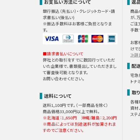
お支払い方法について
返
銀行振込（先払い）・クレジットカード・請
商品
求書払い(後払い)
が、
※振込手数料はお客様ご負担となりま
ご注
す。
手数
お客
けで
■請求書払いについて
≫詳
弊社との取引をすでに数回行っていただ
配
いた企業様で、書類提出していただきまし
て審査後可能となります。
宅急
お問い合わせください。
トナ
取
送料について
各種
送料1,100円です。（一部商品を除く）
資材
商品価格33,000円以上で無料。
ステ
※北海道：1,650円 沖縄/離島：2,200円
※商品によっては別途送料が加算されま
すのでご注意ください。