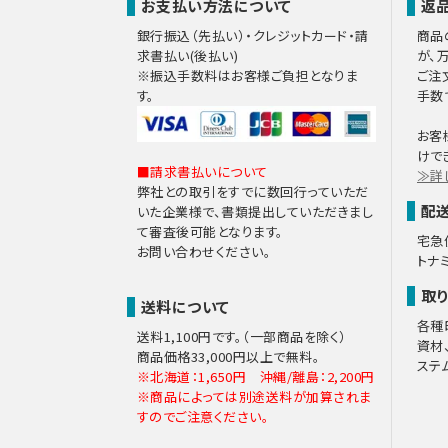
お支払い方法について
返
銀行振込（先払い）・クレジットカード・請
商品
求書払い(後払い)
が、
※振込手数料はお客様ご負担となりま
ご注
す。
手数
お客
けで
■請求書払いについて
≫詳
弊社との取引をすでに数回行っていただ
配
いた企業様で、書類提出していただきまし
て審査後可能となります。
宅急
お問い合わせください。
トナ
取
送料について
各種
送料1,100円です。（一部商品を除く）
資材
商品価格33,000円以上で無料。
ステ
※北海道：1,650円 沖縄/離島：2,200円
※商品によっては別途送料が加算されま
すのでご注意ください。