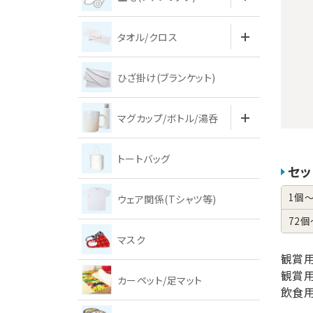
タオル/クロス
ひざ掛け(ブランケット)
マグカップ/ボトル/湯呑
トートバッグ
セッ
1個
ウェア関係(Tシャツ等)
72個
マスク
観賞
観賞用
カーペット/足マット
飲食用