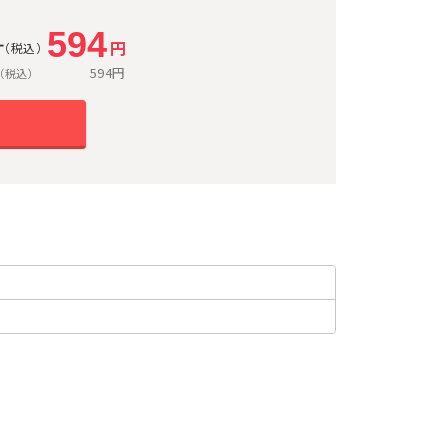
594
計
円
（税込）
594
円
（税込）
る