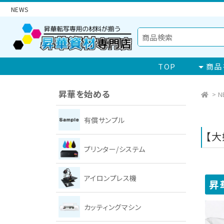
NEWS
TOP
商品
昇華を始める
>
N
有償サンプル
【大
プリンター/システム
アイロンプレス機
昇
カッティングマシン