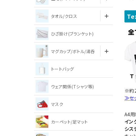
Te
タオル/クロス
ひざ掛け(ブランケット)
マグカップ/ボトル/湯呑
トートバッグ
ウェア関係(Tシャツ等)
※約
≫セ
マスク
A4
イン
カーペット/足マット
シス