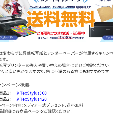
は変わらずに昇華転写紙とアンダーペーパーが付属するキャン
です。
転写プリンターの導入や買い替えの場合はぜひご検討ください。
かりと濃い色がでますので、色に不満のある方にもおすすめです。
ャンペーン概要
商品1：
≫TexStylus300
商品2：
≫TexStylus420
ンペーン内容：メディア一式プレセント、送料無料
品詳細は各商品ページをご確認ください。