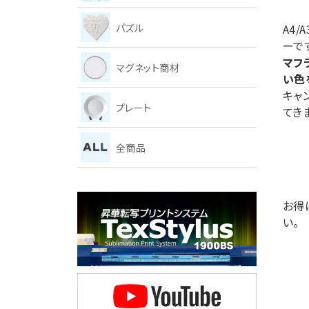
パズル
A4
ーで
マフ
マグネット商材
い色
キャ
プレート
てき
全商品
お得
い。