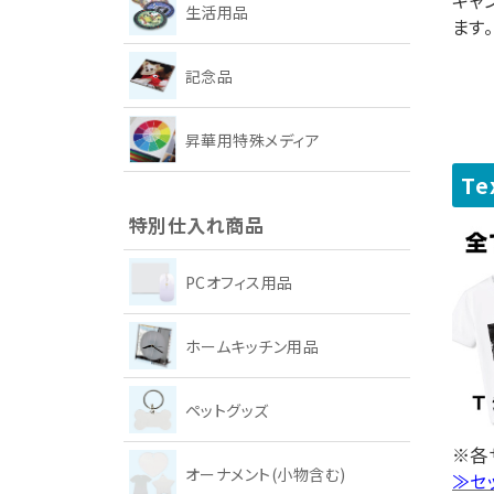
キャ
生活用品
ます
記念品
昇華用特殊メディア
T
特別仕入れ商品
PCオフィス用品
ホームキッチン用品
ペットグッズ
※各
オーナメント(小物含む)
≫セ