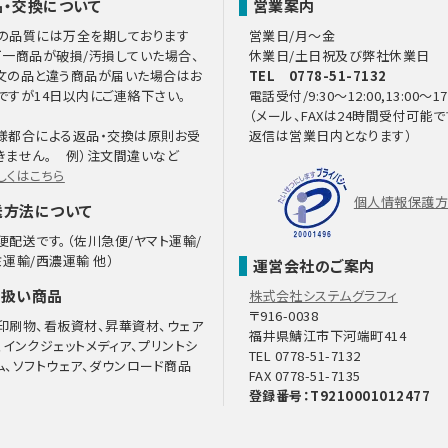
品・交換について
営業案内
の品質には万全を期しております
営業日/月～金
万一商品が破損/汚損していた場合、
休業日/土日祝及び弊社休業日
文の品と違う商品が届いた場合はお
TEL 0778-51-7132
ですが14日以内にご連絡下さい。
電話受付/9:30～12:00,13:00～17
（メール、FAXは24時間受付可能で
様都合による返品・交換は原則お受
返信は営業日内となります）
きません。 例）注文間違いなど
しくはこちら
個人情報保護
送方法について
便配送です。（佐川急便/ヤマト運輸/
ミ運輸/西濃運輸 他）
運営会社のご案内
り扱い商品
株式会社システムグラフィ
〒916-0038
印刷物、看板資材、昇華資材、ウェア
福井県鯖江市下河端町414
、インクジェットメディア、プリントシ
TEL 0778-51-7132
ム、ソフトウェア、ダウンロード商品
FAX 0778-51-7135
登録番号：T9210001012477