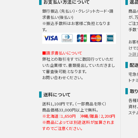
お支払い方法について
返
銀行振込（先払い）・クレジットカード・請
商品
求書払い(後払い)
が、
※振込手数料はお客様ご負担となりま
ご注
す。
手数
お客
けで
■請求書払いについて
≫詳
弊社との取引をすでに数回行っていただ
配
いた企業様で、書類提出していただきまし
て審査後可能となります。
宅急
お問い合わせください。
トナ
取
送料について
各種
送料1,100円です。（一部商品を除く）
資材
商品価格33,000円以上で無料。
ステ
※北海道：1,650円 沖縄/離島：2,200円
※商品によっては別途送料が加算されま
すのでご注意ください。