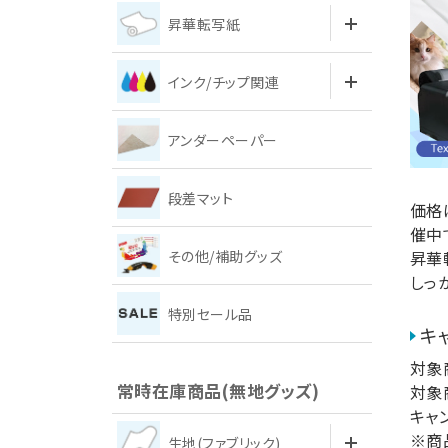
昇華転写紙
インク/チップ関連
アンダーペーパー
段差マット
価格
催中
その他/補助グッズ
昇華
しっ
特別セール品
キ
対象
常時在庫商品(無地グッズ)
対象
キャ
※商
生地(ファブリック)